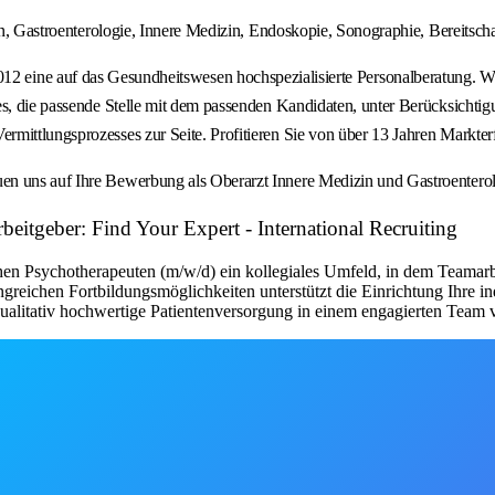
n, Gastroenterologie, Innere Medizin, Endoskopie, Sonographie, Bereitschafts
f das Gesundheitswesen hochspezialisierte Personalberatung. Wir verm
es, die passende Stelle mit dem passenden Kandidaten, unter Berücksichtig
rmittlungsprozesses zur Seite. Profitieren Sie von über 13 Jahren Markt
uen uns auf Ihre Bewerbung als Oberarzt Innere Medizin und Gastroente
eitgeber: Find Your Expert - International Recruiting
en Psychotherapeuten (m/w/d) ein kollegiales Umfeld, in dem Teamarb
angreichen Fortbildungsmöglichkeiten unterstützt die Einrichtung Ihre 
qualitativ hochwertige Patientenversorgung in einem engagierten Team 