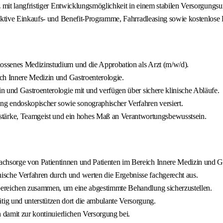
tz mit langfristiger Entwicklungsmöglichkeit in einem stabilen Versorgungs
raktive Einkaufs- und Benefit-Programme, Fahrradleasing sowie kostenlose
lossenes Medizinstudium und die Approbation als Arzt (m/w/d).
ch Innere Medizin und Gastroenterologie.
n und Gastroenterologie mit und verfügen über sichere klinische Abläufe.
g endoskopischer sowie sonographischer Verfahren versiert.
ärke, Teamgeist und ein hohes Maß an Verantwortungsbewusstsein.
hsorge von Patientinnen und Patienten im Bereich Innere Medizin und Ga
sche Verfahren durch und werten die Ergebnisse fachgerecht aus.
hbereichen zusammen, um eine abgestimmte Behandlung sicherzustellen.
g und unterstützen dort die ambulante Versorgung.
 damit zur kontinuierlichen Versorgung bei.