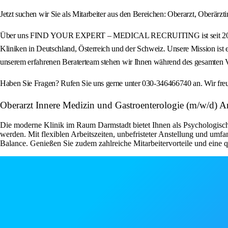
Jetzt suchen wir Sie als Mitarbeiter aus den Bereichen: Oberarzt, Oberärzti
Über uns FIND YOUR EXPERT – MEDICAL RECRUITING ist seit 2012 eine au
Kliniken in Deutschland, Österreich und der Schweiz. Unsere Mission ist 
unserem erfahrenen Beraterteam stehen wir Ihnen während des gesamten Ve
Haben Sie Fragen? Rufen Sie uns gerne unter 030-346466740 an. Wir fre
Oberarzt Innere Medizin und Gastroenterologie (m/w/d) Arb
Die moderne Klinik im Raum Darmstadt bietet Ihnen als Psychologisch
werden. Mit flexiblen Arbeitszeiten, unbefristeter Anstellung und umf
Balance. Genießen Sie zudem zahlreiche Mitarbeitervorteile und eine 