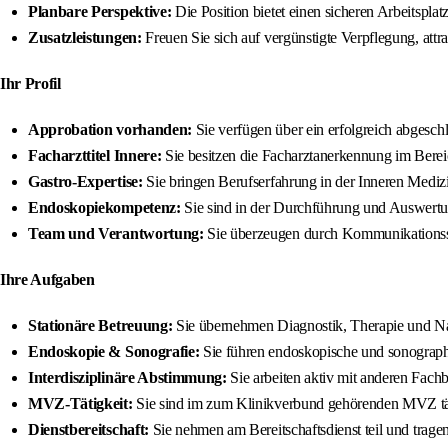
Planbare Perspektive:
Die Position bietet einen sicheren Arbeitspla
Zusatzleistungen:
Freuen Sie sich auf vergünstigte Verpflegung, att
Ihr Profil
Approbation vorhanden:
Sie verfügen über ein erfolgreich abgesch
Facharzttitel Innere:
Sie besitzen die Facharztanerkennung im Berei
Gastro-Expertise:
Sie bringen Berufserfahrung in der Inneren Medizi
Endoskopiekompetenz:
Sie sind in der Durchführung und Auswertun
Team und Verantwortung:
Sie überzeugen durch Kommunikationsst
Ihre Aufgaben
Stationäre Betreuung:
Sie übernehmen Diagnostik, Therapie und Nac
Endoskopie & Sonografie:
Sie führen endoskopische und sonographi
Interdisziplinäre Abstimmung:
Sie arbeiten aktiv mit anderen Fac
MVZ-Tätigkeit:
Sie sind im zum Klinikverbund gehörenden MVZ täti
Dienstbereitschaft:
Sie nehmen am Bereitschaftsdienst teil und tragen