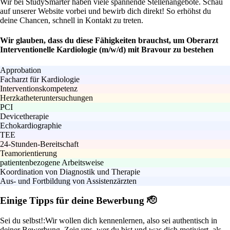
Wir bei StudySmarter haben viele spannende Stellenangebote. Schau
auf unserer Website vorbei und bewirb dich direkt! So erhöhst du
deine Chancen, schnell in Kontakt zu treten.
Wir glauben, dass du diese Fähigkeiten brauchst, um Oberarzt
Interventionelle Kardiologie (m/w/d) mit Bravour zu bestehen
Approbation
Facharzt für Kardiologie
Interventionskompetenz
Herzkatheteruntersuchungen
PCI
Devicetherapie
Echokardiographie
TEE
24-Stunden-Bereitschaft
Teamorientierung
patientenbezogene Arbeitsweise
Koordination von Diagnostik und Therapie
Aus- und Fortbildung von Assistenzärzten
Einige Tipps für deine Bewerbung 🫡
Sei du selbst!:
Wir wollen dich kennenlernen, also sei authentisch in
deiner Bewerbung. Zeig uns, wer du bist und was dich motiviert, als