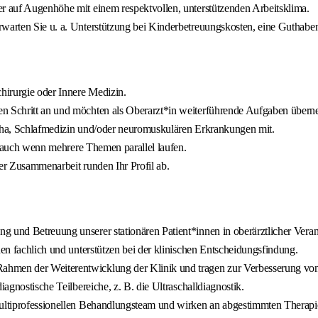
er auf Augenhöhe mit einem respektvollen, unterstützenden Arbeitsklima.
rwarten Sie u. a. Unterstützung bei Kinderbetreuungskosten, eine Guthabe
chirurgie oder Innere Medizin.
en Schritt an und möchten als Oberarzt*in weiterführende Aufgaben über
Reha, Schlafmedizin und/oder neuromuskulären Erkrankungen mit.
g, auch wenn mehrere Themen parallel laufen.
ler Zusammenarbeit runden Ihr Profil ab.
g und Betreuung unserer stationären Patient*innen in oberärztlicher Vera
nen fachlich und unterstützen bei der klinischen Entscheidungsfindung.
ahmen der Weiterentwicklung der Klinik und tragen zur Verbesserung von
iagnostische Teilbereiche, z. B. die Ultraschalldiagnostik.
multiprofessionellen Behandlungsteam und wirken an abgestimmten Therapi