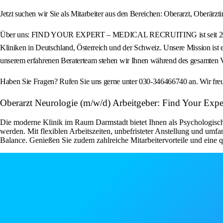
Jetzt suchen wir Sie als Mitarbeiter aus den Bereichen: Oberarzt, Oberärzt
Über uns: FIND YOUR EXPERT – MEDICAL RECRUITING ist seit 2012 eine a
Kliniken in Deutschland, Österreich und der Schweiz. Unsere Mission ist 
unserem erfahrenen Beraterteam stehen wir Ihnen während des gesamten Ve
Haben Sie Fragen? Rufen Sie uns gerne unter 030-346466740 an. Wir fr
Oberarzt Neurologie (m/w/d) Arbeitgeber: Find Your Expert
Die moderne Klinik im Raum Darmstadt bietet Ihnen als Psychologisch
werden. Mit flexiblen Arbeitszeiten, unbefristeter Anstellung und umf
Balance. Genießen Sie zudem zahlreiche Mitarbeitervorteile und eine 