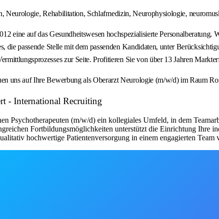
in, Neurologie, Rehabilitation, Schlafmedizin, Neurophysiologie, neuromusku
uf das Gesundheitswesen hochspezialisierte Personalberatung. Wir ver
es, die passende Stelle mit dem passenden Kandidaten, unter Berücksichtig
rmittlungsprozesses zur Seite. Profitieren Sie von über 13 Jahren Markt
euen uns auf Ihre Bewerbung als Oberarzt Neurologie (m/w/d) im Raum R
 - International Recruiting
en Psychotherapeuten (m/w/d) ein kollegiales Umfeld, in dem Teamarb
angreichen Fortbildungsmöglichkeiten unterstützt die Einrichtung Ihre 
qualitativ hochwertige Patientenversorgung in einem engagierten Team 