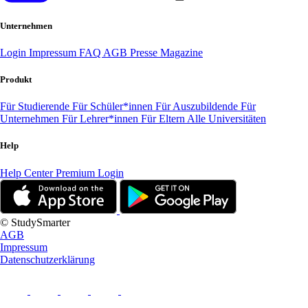
Unternehmen
Login
Impressum
FAQ
AGB
Presse
Magazine
Produkt
Für Studierende
Für Schüler*innen
Für Auszubildende
Für
Unternehmen
Für Lehrer*innen
Für Eltern
Alle Universitäten
Help
Help Center
Premium Login
© StudySmarter
AGB
Impressum
Datenschutzerklärung