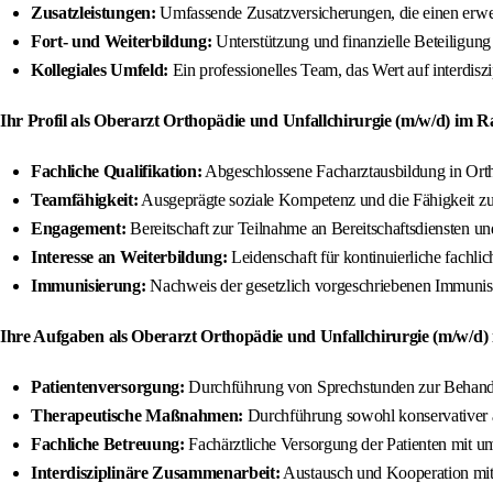
Zusatzleistungen:
Umfassende Zusatzversicherungen, die einen erwei
Fort- und Weiterbildung:
Unterstützung und finanzielle Beteiligun
Kollegiales Umfeld:
Ein professionelles Team, das Wert auf interdisz
Ihr Profil als Oberarzt Orthopädie und Unfallchirurgie (m/w/d) im 
Fachliche Qualifikation:
Abgeschlossene Facharztausbildung in Orth
Teamfähigkeit:
Ausgeprägte soziale Kompetenz und die Fähigkeit z
Engagement:
Bereitschaft zur Teilnahme an Bereitschaftsdiensten u
Interesse an Weiterbildung:
Leidenschaft für kontinuierliche fachli
Immunisierung:
Nachweis der gesetzlich vorgeschriebenen Immunis
Ihre Aufgaben als Oberarzt Orthopädie und Unfallchirurgie (m/w/d
Patientenversorgung:
Durchführung von Sprechstunden zur Behandl
Therapeutische Maßnahmen:
Durchführung sowohl konservativer a
Fachliche Betreuung:
Fachärztliche Versorgung der Patienten mit um
Interdisziplinäre Zusammenarbeit:
Austausch und Kooperation mit