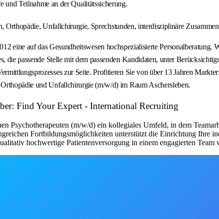
 und Teilnahme an der Qualitätssicherung.
n, Orthopädie, Unfallchirurgie, Sprechstunden, interdisziplinäre Zusammenarb
uf das Gesundheitswesen hochspezialisierte Personalberatung. Wir ver
es, die passende Stelle mit dem passenden Kandidaten, unter Berücksichtig
rmittlungsprozesses zur Seite. Profitieren Sie von über 13 Jahren Markt
 Orthopädie und Unfallchirurgie (m/w/d) im Raum Aschersleben.
er: Find Your Expert - International Recruiting
en Psychotherapeuten (m/w/d) ein kollegiales Umfeld, in dem Teamarb
angreichen Fortbildungsmöglichkeiten unterstützt die Einrichtung Ihre 
qualitativ hochwertige Patientenversorgung in einem engagierten Team 