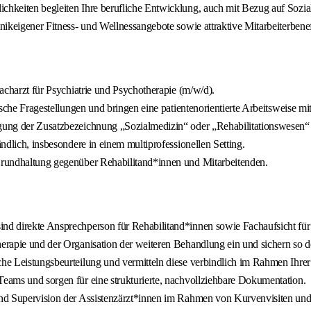
ichkeiten begleiten Ihre berufliche Entwicklung, auch mit Bezug auf Sozia
inikeigener Fitness- und Wellnessangebote sowie attraktive Mitarbeiterbenef
Facharzt für Psychiatrie und Psychotherapie (m/w/d).
ische Fragestellungen und bringen eine patientenorientierte Arbeitsweise mit
gung der Zusatzbezeichnung „Sozialmedizin“ oder „Rehabilitationswesen“ te
ändlich, insbesondere in einem multiprofessionellen Setting.
 Grundhaltung gegenüber Rehabilitand*innen und Mitarbeitenden.
ind direkte Ansprechperson für Rehabilitand*innen sowie Fachaufsicht für
Therapie und der Organisation der weiteren Behandlung ein und sichern so 
che Leistungsbeurteilung und vermitteln diese verbindlich im Rahmen Ihrer 
Teams und sorgen für eine strukturierte, nachvollziehbare Dokumentation.
 und Supervision der Assistenzärzt*innen im Rahmen von Kurvenvisiten und