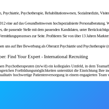
, Psychiatrie, Psychotherapie, Rehabilitationswesen, Sozialmedizin, Visiten,
uf das Gesundheitswesen hochspezialisierte Personalberatung. Wir ver
es, die passende Stelle mit dem passenden Kandidaten, unter Berücksichtig
rmittlungsprozesses zur Seite. Profitieren Sie von über 13 Jahren Markt
en uns auf Ihre Bewerbung als Oberarzt Psychiatrie und Psychotherapie 
er: Find Your Expert - International Recruiting
en Psychotherapeuten (m/w/d) ein kollegiales Umfeld, in dem Teamarb
angreichen Fortbildungsmöglichkeiten unterstützt die Einrichtung Ihre 
qualitativ hochwertige Patientenversorgung in einem engagierten Team 