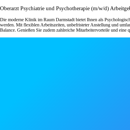
Oberarzt Psychiatrie und Psychotherapie (m/w/d) Arbeitgeb
Die moderne Klinik im Raum Darmstadt bietet Ihnen als Psychologisch
werden. Mit flexiblen Arbeitszeiten, unbefristeter Anstellung und umf
Balance. Genießen Sie zudem zahlreiche Mitarbeitervorteile und eine 