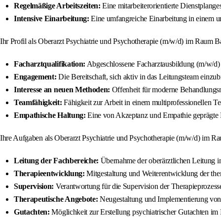
Regelmäßige Arbeitszeiten:
Eine mitarbeiterorientierte Dienstplange
Intensive Einarbeitung:
Eine umfangreiche Einarbeitung in einem u
Ihr Profil als Oberarzt Psychiatrie und Psychotherapie (m/w/d) im Raum B
Facharztqualifikation:
Abgeschlossene Facharztausbildung (m/w/d) f
Engagement:
Die Bereitschaft, sich aktiv in das Leitungsteam einz
Interesse an neuen Methoden:
Offenheit für moderne Behandlungs
Teamfähigkeit:
Fähigkeit zur Arbeit in einem multiprofessionellen Te
Empathische Haltung:
Eine von Akzeptanz und Empathie geprägte E
Ihre Aufgaben als Oberarzt Psychiatrie und Psychotherapie (m/w/d) im R
Leitung der Fachbereiche:
Übernahme der oberärztlichen Leitung in
Therapieentwicklung:
Mitgestaltung und Weiterentwicklung der the
Supervision:
Verantwortung für die Supervision der Therapieprozess
Therapeutische Angebote:
Neugestaltung und Implementierung von 
Gutachten:
Möglichkeit zur Erstellung psychiatrischer Gutachten im