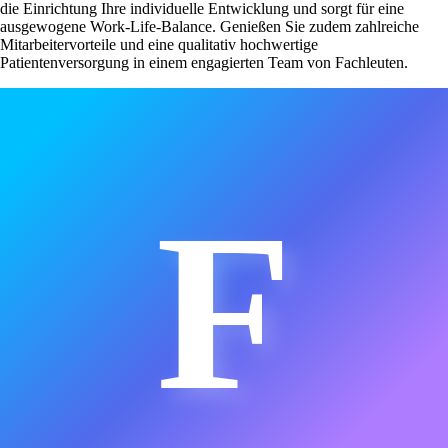
die Einrichtung Ihre individuelle Entwicklung und sorgt für eine
ausgewogene Work-Life-Balance. Genießen Sie zudem zahlreiche
Mitarbeitervorteile und eine qualitativ hochwertige
Patientenversorgung in einem engagierten Team von Fachleuten.
F