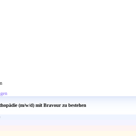
m
gen
thopädie (m/w/d) mit Bravour zu bestehen
e