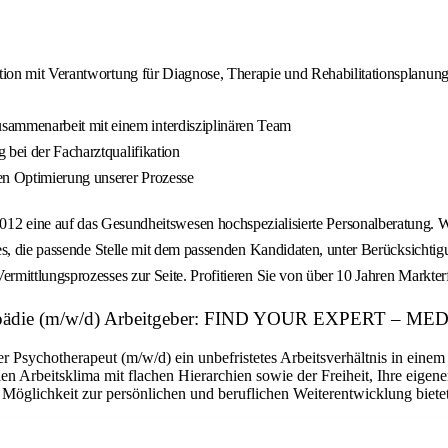
ation mit Verantwortung für Diagnose, Therapie und Rehabilitationsplanun
ammenarbeit mit einem interdisziplinären Team
 bei der Facharztqualifikation
en Optimierung unserer Prozesse
uf das Gesundheitswesen hochspezialisierte Personalberatung. Wir ver
es, die passende Stelle mit dem passenden Kandidaten, unter Berücksichtig
rmittlungsprozesses zur Seite. Profitieren Sie von über 10 Jahren Markt
 Orthopädie (m/w/d) Arbeitgeber: FIND YOUR EXPERT –
Psychotherapeut (m/w/d) ein unbefristetes Arbeitsverhältnis in einem s
n Arbeitsklima mit flachen Hierarchien sowie der Freiheit, Ihre eigene
 Möglichkeit zur persönlichen und beruflichen Weiterentwicklung bietet