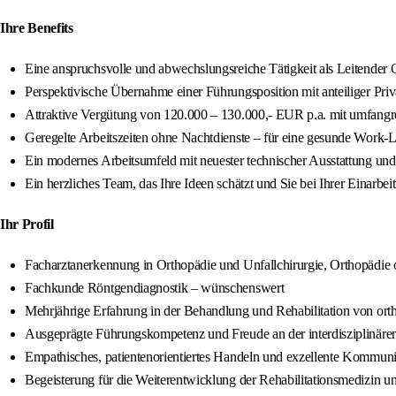
Ihre Benefits
Eine anspruchsvolle und abwechslungsreiche Tätigkeit als Leitender 
Perspektivische Übernahme einer Führungsposition mit anteiliger Priv
Attraktive Vergütung von 120.000 – 130.000,- EUR p.a. mit umfangre
Geregelte Arbeitszeiten ohne Nachtdienste – für eine gesunde Work-
Ein modernes Arbeitsumfeld mit neuester technischer Ausstattung u
Ein herzliches Team, das Ihre Ideen schätzt und Sie bei Ihrer Einarbei
Ihr Profil
Facharztanerkennung in Orthopädie und Unfallchirurgie, Orthopädie o
Fachkunde Röntgendiagnostik – wünschenswert
Mehrjährige Erfahrung in der Behandlung und Rehabilitation von orth
Ausgeprägte Führungskompetenz und Freude an der interdisziplinär
Empathisches, patientenorientiertes Handeln und exzellente Kommuni
Begeisterung für die Weiterentwicklung der Rehabilitationsmedizin u