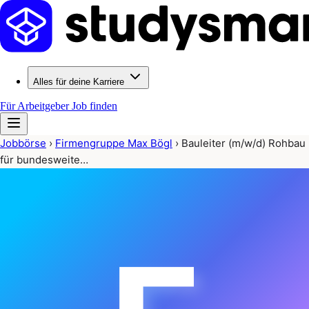
Alles für deine Karriere
Für Arbeitgeber
Job finden
Jobbörse
›
Firmengruppe Max Bögl
›
Bauleiter (m/w/d) Rohbau
für bundesweite…