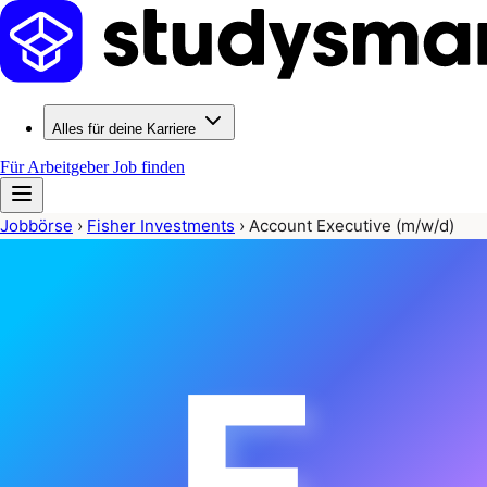
Alles für deine Karriere
Für Arbeitgeber
Job finden
Jobbörse
›
Fisher Investments
›
Account Executive (m/w/d)
F