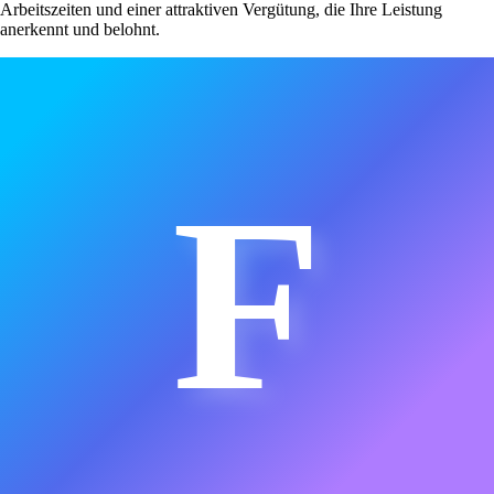
Arbeitszeiten und einer attraktiven Vergütung, die Ihre Leistung
anerkennt und belohnt.
F