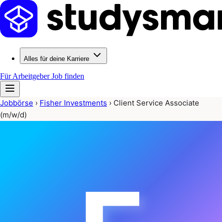
Alles für deine Karriere
Für Arbeitgeber
Job finden
Jobbörse
›
Fisher Investments
›
Client Service Associate
(m/w/d)