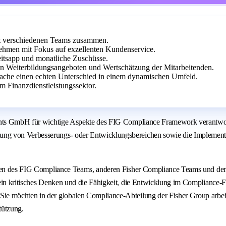
it verschiedenen Teams zusammen.
ehmen mit Fokus auf exzellenten Kundenservice.
eitsapp und monatliche Zuschüsse.
hen Weiterbildungsangeboten und Wertschätzung der Mitarbeitenden.
ache einen echten Unterschied in einem dynamischen Umfeld.
m Finanzdienstleistungssektor.
ents GmbH für wichtige Aspekte des FIG Compliance Framework verantwortli
g von Verbesserungs- oder Entwicklungsbereichen sowie die Implementier
tenden des FIG Compliance Teams, anderen Fisher Compliance Teams und d
t ein kritisches Denken und die Fähigkeit, die Entwicklung im Complianc
e möchten in der globalen Compliance-Abteilung der Fisher Group arbeite
tützung.