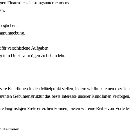
igten Finanzdienstleistungsunternehmens.
en.
.
möglichen.
 Teamumgebung.
it für verschiedene Aufgaben.
d gutem Urteilsvermögen zu behandeln.
sere KundInnen in den Mittelpunkt stellen, indem wir ihnen einen exzellent
arenten Gebührenstruktur das beste Interesse unserer KundInnen verfolgen
 langfristigen Ziele erreichen können, bieten wir eine Reihe von Vorteilen
n Beiträgen.