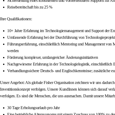
Sicherstellung eines konsistenten und vorhersehbaren Supports für 
Reisebereitschaft bis zu 25 %
Ihre Qualifikationen:
10+ Jahre Erfahrung im Technologiemanagement und Support der En
Umfassende Erfahrung bei der Durchführung von Technologieprojekten
Führungserfahrung, einschließlich Mentoring und Management von Mi
werden
Förderung komplexer, umfangreicher Änderungsinitiativen
Nachgewiesene Erfahrung in der Technologielogistik, einschließlich 
Verhandlungssichere Deutsch- und Englischkenntnisse; zusätzliche eu
Unser Angebot: Als globale Fisher Organisation zeichnen wir uns dadurch a
Investitionskonzept verfolgen. Unsere KundInnen können sich darauf verl
verfolgen. Es sind die Menschen, die uns ausmachen. Damit unsere Mitarbei
30 Tage Erholungsurlaub pro Jahr
Eine betriebliche Altersvorsorge mit einem Zuschuss von 100% zu de