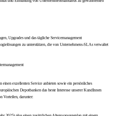
ilität und Einhaltung von Unternehmensstandards zu gewährleisten
ungen, Upgrades und das tägliche Servicemanagement
logielösungen zu unterstützen, die von Unternehmens-SLAs verwaltet
ietermanagement
 einen exzellenten Service anbieten sowie ein persönliches
 europäischen Depotbanken das beste Interesse unserer KundInnen
n Vorteilen, darunter:
r 2025) plus einen zusätzlichen Altersvorsorgeplan mit einem