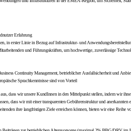
Anwendungen und Infrastrukturen in der EMEA-Region, um Sicherheit, Stab
dnutzer Erfahrung
, in erster Linie in Bezug auf Infrastruktur- und Anwendungsbereitstell
tarbeitenden und Führungskräften, um hochwertige, zuverlässige Techno
Business Continuity Management, betrieblicher Ausfallsicherheit und Anb
ropäische Sprachkenntnisse sind von Vorteil
us, dass wir unsere KundInnen in den Mittelpunkt stellen, indem wir ihnen
assen, dass wir mit einer transparenten Gebührenstruktur und anerkannten
tenden ihre langfristigen Ziele erreichen können, bieten wir eine Reihe vo
n Beiträgen zur betrieblichen Altersvorsorge (maximal 2% BBG/DRV im Jah