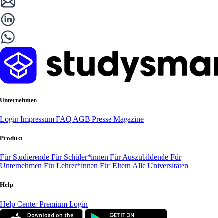
Unternehmen
Login
Impressum
FAQ
AGB
Presse
Magazine
Produkt
Für Studierende
Für Schüler*innen
Für Auszubildende
Für
Unternehmen
Für Lehrer*innen
Für Eltern
Alle Universitäten
Help
Help Center
Premium Login