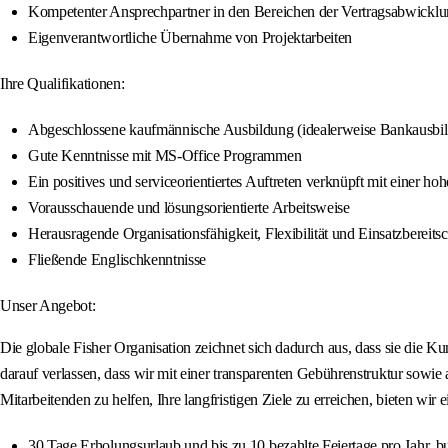
Kompetenter Ansprechpartner in den Bereichen der Vertragsabwicklun
Eigenverantwortliche Übernahme von Projektarbeiten
Ihre Qualifikationen:
Abgeschlossene kaufmännische Ausbildung (idealerweise Bankausbildu
Gute Kenntnisse mit MS-Office Programmen
Ein positives und serviceorientiertes Auftreten verknüpft mit einer 
Vorausschauende und lösungsorientierte Arbeitsweise
Herausragende Organisationsfähigkeit, Flexibilität und Einsatzbereitsc
Fließende Englischkenntnisse
Unser Angebot:
Die globale Fisher Organisation zeichnet sich dadurch aus, dass sie die K
darauf verlassen, dass wir mit einer transparenten Gebührenstruktur sow
Mitarbeitenden zu helfen, Ihre langfristigen Ziele zu erreichen, bieten wir 
30 Tage Erholungsurlaub und bis zu 10 bezahlte Feiertage pro Jahr, 