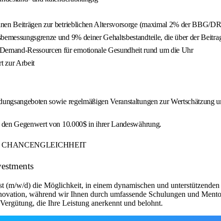
inen Beiträgen zur betrieblichen Altersvorsorge (maximal 2% der BBG/DRV
gsbemessungsgrenze und 9% deiner Gehaltsbestandteile, die über der Beitr
-Demand-Ressourcen für emotionale Gesundheit rund um die Uhr
t zur Arbeit
ildungsangeboten sowie regelmäßigen Veranstaltungen zur Wertschätzung u
f den Gegenwert von 10.000$ in ihrer Landeswährung.
ER CHANCENGLEICHHEIT
vestments
st (m/w/d) die Möglichkeit, in einem dynamischen und unterstützenden 
Innovation, während wir Ihnen durch umfassende Schulungen und Mentor
n Vergütung, die Ihre Leistung anerkennt und belohnt.