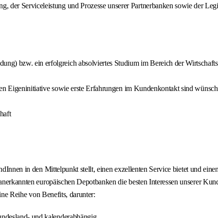
g, der Serviceleistung und Prozesse unserer Partnerbanken sowie der Le
ng) bzw. ein erfolgreich absolviertes Studium im Bereich der Wirtschaft
hohen Eigeninitiative sowie erste Erfahrungen im Kundenkontakt sind wünsc
haft
undInnen in den Mittelpunkt stellt, einen exzellenten Service bietet und e
ie anerkannten europäischen Depotbanken die besten Interessen unserer K
eine Reihe von Benefits, darunter:
bundesland- und kalenderabhängig