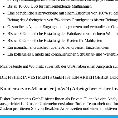
Bis zu 10,000 US$ für familienbildende Maßnahmen
Eine betriebliche Altersvorsorge mit einem Zuschuss von 100% zu de
Beitrag des Arbeitgebers von 5% deines Grundgehalts bis zur Beitra
Gesundheits-App mit Zugang zu unbegrenzten und vertraulichen On
Bis zu 90€ monatliche Erstattung der Fahrtkosten von deinem Wohnor
Bis zu 75€ monatliche Erstattung der Kosten für Mahlzeiten
Ein monatlicher Gutschein über 20€ bei diversen Einzelhändlern
Ein kollegiales Umfeld mit kontinuierlichen Schulungs- und Weiterb
Mitarbeitende mit Wohnsitz außerhalb der USA haben einen Anspruch au
DIE FISHER INVESTMENTS GmbH IST EIN ARBEITGEBER D
Kundenservice-Mitarbeiter (m/w/d) Arbeitgeber: Fisher In
Fisher Investments GmbH bietet Ihnen als Private Client Advice Analy
ausgerichtet ist. Unsere Unternehmenskultur fördert Teamarbeit und 
Zudem profitieren Sie von flexiblen Arbeitszeiten und einer attraktive