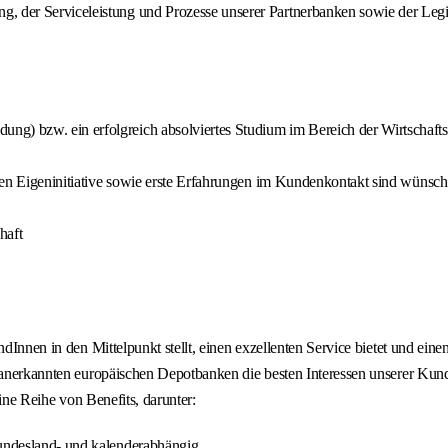
g, der Serviceleistung und Prozesse unserer Partnerbanken sowie der Le
ng) bzw. ein erfolgreich absolviertes Studium im Bereich der Wirtschaft
hohen Eigeninitiative sowie erste Erfahrungen im Kundenkontakt sind wünsc
haft
undInnen in den Mittelpunkt stellt, einen exzellenten Service bietet und e
ie anerkannten europäischen Depotbanken die besten Interessen unserer K
eine Reihe von Benefits, darunter:
bundesland- und kalenderabhängig