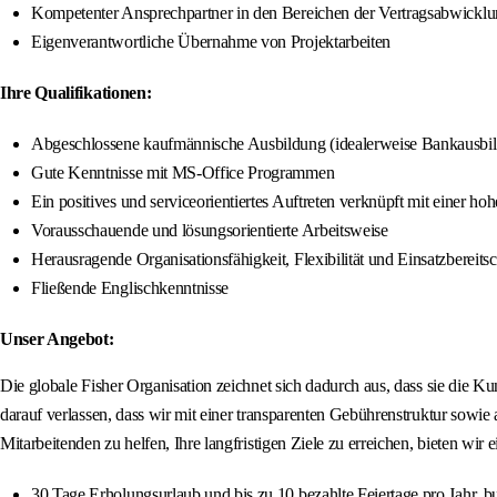
Kompetenter Ansprechpartner in den Bereichen der Vertragsabwicklun
Eigenverantwortliche Übernahme von Projektarbeiten
Ihre Qualifikationen:
Abgeschlossene kaufmännische Ausbildung (idealerweise Bankausbildu
Gute Kenntnisse mit MS-Office Programmen
Ein positives und serviceorientiertes Auftreten verknüpft mit einer 
Vorausschauende und lösungsorientierte Arbeitsweise
Herausragende Organisationsfähigkeit, Flexibilität und Einsatzbereitsc
Fließende Englischkenntnisse
Unser Angebot:
Die globale Fisher Organisation zeichnet sich dadurch aus, dass sie die K
darauf verlassen, dass wir mit einer transparenten Gebührenstruktur sow
Mitarbeitenden zu helfen, Ihre langfristigen Ziele zu erreichen, bieten wir 
30 Tage Erholungsurlaub und bis zu 10 bezahlte Feiertage pro Jahr, 