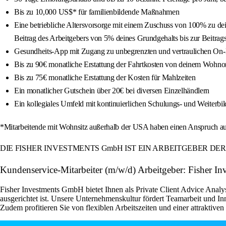
Bis zu 10,000 US$* für familienbildende Maßnahmen
Eine betriebliche Altersvorsorge mit einem Zuschuss von 100% zu de
Beitrag des Arbeitgebers von 5% deines Grundgehalts bis zur Beitra
Gesundheits-App mit Zugang zu unbegrenzten und vertraulichen On
Bis zu 90€ monatliche Erstattung der Fahrtkosten von deinem Wohnor
Bis zu 75€ monatliche Erstattung der Kosten für Mahlzeiten
Ein monatlicher Gutschein über 20€ bei diversen Einzelhändlern
Ein kollegiales Umfeld mit kontinuierlichen Schulungs- und Weiterb
*Mitarbeitende mit Wohnsitz außerhalb der USA haben einen Anspruch a
DIE FISHER INVESTMENTS GmbH IST EIN ARBEITGEBER D
Kundenservice-Mitarbeiter (m/w/d) Arbeitgeber: Fisher In
Fisher Investments GmbH bietet Ihnen als Private Client Advice Analy
ausgerichtet ist. Unsere Unternehmenskultur fördert Teamarbeit und 
Zudem profitieren Sie von flexiblen Arbeitszeiten und einer attraktive