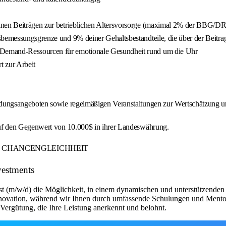
inen Beiträgen zur betrieblichen Altersvorsorge (maximal 2% der BBG/DRV
gsbemessungsgrenze und 9% deiner Gehaltsbestandteile, die über der Beitr
-Demand-Ressourcen für emotionale Gesundheit rund um die Uhr
t zur Arbeit
ildungsangeboten sowie regelmäßigen Veranstaltungen zur Wertschätzung u
uf den Gegenwert von 10.000$ in ihrer Landeswährung.
ER CHANCENGLEICHHEIT
vestments
st (m/w/d) die Möglichkeit, in einem dynamischen und unterstützenden 
Innovation, während wir Ihnen durch umfassende Schulungen und Mentor
n Vergütung, die Ihre Leistung anerkennt und belohnt.