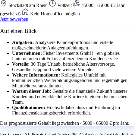
Stockstadt am Rhein
Vollzeit
45000 - 65000 € / Jahr
(geschätzt)
Kein Homeoffice möglich
Jetzt bewerben
Auf einen Blick
Aufgaben:
Analysiere Kundenportfolios und erstelle
maßgeschneiderte Anlageempfehlungen.
Unternehmen:
Fisher Investments GmbH - ein globales
Unternehmen mit Fokus auf exzellenten Kundenservice.
Vorteile:
30 Tage Urlaub, betriebliche Altersvorsorge,
Gesundheitsapp und viele weitere Vorteile.
Weitere Informationen:
Kollegiales Umfeld mit
kontinuierlichen Weiterbildungsangeboten und regelmäßigen
Mitarbeiterveranstaltungen.
Warum dieser Job:
Gestalte die finanzielle Zukunft unserer
Kunden und entwickle deine Karriere in einem dynamischen
Team.
Qualifikationen:
Hochschulabschluss und Erfahrung im
Finanzdienstleistungsbereich erforderlich.
Das prognostizierte Gehalt liegt zwischen 45000 - 65000 € pro Jahr.
Ihre Chance: Als Private Client Advice (PCA) Analyst (m/w/d) der Fisher