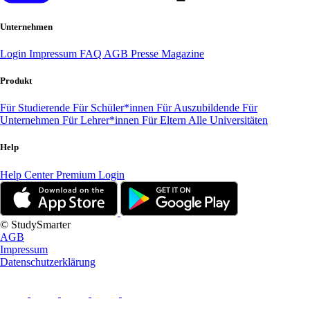
Unternehmen
Login
Impressum
FAQ
AGB
Presse
Magazine
Produkt
Für Studierende
Für Schüler*innen
Für Auszubildende
Für
Unternehmen
Für Lehrer*innen
Für Eltern
Alle Universitäten
Help
Help Center
Premium Login
© StudySmarter
AGB
Impressum
Datenschutzerklärung