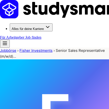
Alles für deine Karriere
Für Arbeitgeber
Job finden
Jobbörse
›
Fisher Investments
›
Senior Sales Representative
(m/w/d)…