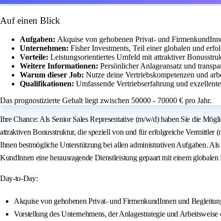
Auf einen Blick
Aufgaben:
Akquise von gehobenen Privat- und FirmenkundInne
Unternehmen:
Fisher Investments, Teil einer globalen und erf
Vorteile:
Leistungsorientiertes Umfeld mit attraktiver Bonusstr
Weitere Informationen:
Persönlicher Anlageansatz und transpa
Warum dieser Job:
Nutze deine Vertriebskompetenzen und arbe
Qualifikationen:
Umfassende Vertriebserfahrung und exzellente
Das prognostizierte Gehalt liegt zwischen 50000 - 70000 € pro Jahr.
Ihre Chance: Als Senior Sales Representative (m/w/d) haben Sie die Möglichk
attraktiven Bonusstruktur, die speziell von und für erfolgreiche Vermitt
Ihnen bestmögliche Unterstützung bei allen administrativen Aufgaben. Al
KundInnen eine herausragende Dienstleistung gepaart mit einem globalen Re
Day-to-Day:
Akquise von gehobenen Privat- und FirmenkundInnen und Begleitung 
Vorstellung des Unternehmens, der Anlagestrategie und Arbeitsweise d