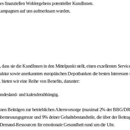
s finanziellen Wohlergehens potentieller KundInnen.
gkampagnen auf uns aufmerksam wurden.
 dass sie die KundInnen in den Mittelpunkt stellt, einen exzellenten Servi
struktur sowie anerkannten europäischen Depotbanken die besten Interesse
 bieten wir eine Reihe von Benefits, darunter:
bundesland- und kalenderabhängig.
inen Beiträgen zur betrieblichen Altersvorsorge (maximal 2% der BBG/DRV
sbemessungsgrenze und 9% deiner Gehaltsbestandteile, die über der Beitr
-Demand-Ressourcen für emotionale Gesundheit rund um die Uhr.