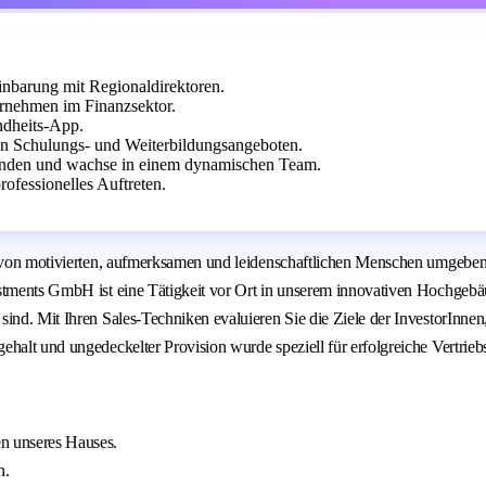
inbarung mit Regionaldirektoren.
rnehmen im Finanzsektor.
ndheits-App.
hen Schulungs- und Weiterbildungsangeboten.
 Kunden und wachse in einem dynamischen Team.
ofessionelles Auftreten.
 von motivierten, aufmerksamen und leidenschaftlichen Menschen umgeben is
estments GmbH ist eine Tätigkeit vor Ort in unserem innovativen Hochgeb
ind. Mit Ihren Sales-Techniken evaluieren Sie die Ziele der InvestorInnen
halt und ungedeckelter Provision wurde speziell für erfolgreiche Vertrieb
en unseres Hauses.
n.