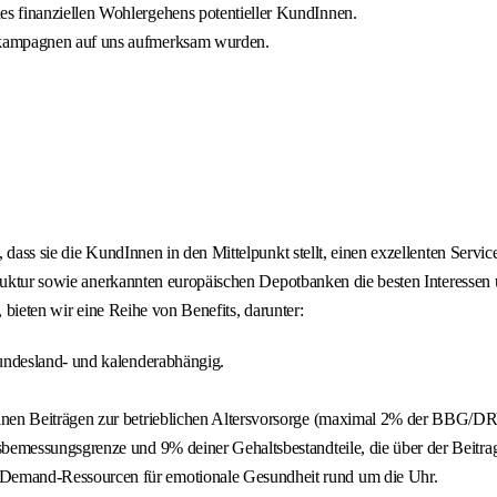
s finanziellen Wohlergehens potentieller KundInnen.
gkampagnen auf uns aufmerksam wurden.
 dass sie die KundInnen in den Mittelpunkt stellt, einen exzellenten Servi
struktur sowie anerkannten europäischen Depotbanken die besten Interesse
 bieten wir eine Reihe von Benefits, darunter:
bundesland- und kalenderabhängig.
inen Beiträgen zur betrieblichen Altersvorsorge (maximal 2% der BBG/DRV
sbemessungsgrenze und 9% deiner Gehaltsbestandteile, die über der Beitr
-Demand-Ressourcen für emotionale Gesundheit rund um die Uhr.