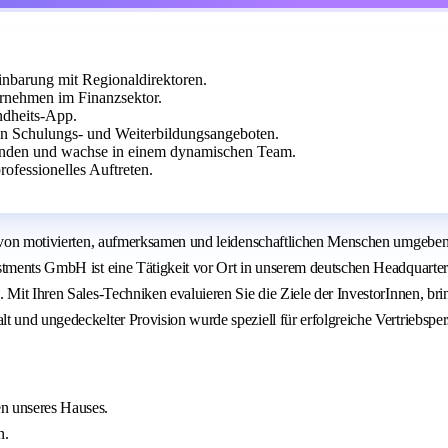
inbarung mit Regionaldirektoren.
rnehmen im Finanzsektor.
ndheits-App.
hen Schulungs- und Weiterbildungsangeboten.
 Kunden und wachse in einem dynamischen Team.
ofessionelles Auftreten.
 von motivierten, aufmerksamen und leidenschaftlichen Menschen umgeben is
stments GmbH ist eine Tätigkeit vor Ort in unserem deutschen Headquarter
 Mit Ihren Sales-Techniken evaluieren Sie die Ziele der InvestorInnen, br
 und ungedeckelter Provision wurde speziell für erfolgreiche Vertriebsper
en unseres Hauses.
n.