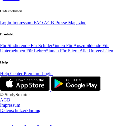
Unternehmen
Login
Impressum
FAQ
AGB
Presse
Magazine
Produkt
Für Studierende
Für Schüler*innen
Für Auszubildende
Für
Unternehmen
Für Lehrer*innen
Für Eltern
Alle Universitäten
Help
Help Center
Premium Login
© StudySmarter
AGB
Impressum
Datenschutzerklärung