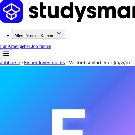
Alles für deine Karriere
Für Arbeitgeber
Job finden
Jobbörse
›
Fisher Investments
›
Vertriebsmitarbeiter (m/w/d)
F