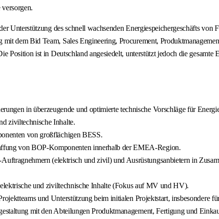
 versorgen.
 der Unterstützung des schnell wachsenden Energiespeichergeschäfts von 
g mit dem Bid Team, Sales Engineering, Procurement, Produktmanagemen
 Position ist in Deutschland angesiedelt, unterstützt jedoch die gesamte
erungen in überzeugende und optimierte technische Vorschläge für Energ
 ziviltechnische Inhalte.
mponenten von großflächigen BESS.
chaffung von BOP-Komponenten innerhalb der EMEA-Region.
ftragnehmern (elektrisch und zivil) und Ausrüstungsanbietern in Zusam
 elektrische und ziviltechnische Inhalte (Fokus auf MV und HV).
Projektteams und Unterstützung beim initialen Projektstart, insbesondere
isgestaltung mit den Abteilungen Produktmanagement, Fertigung und Einkau