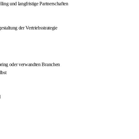
ng und langfristige Partnerschaften
taltung der Vertriebsstrategie
oring oder verwandten Branchen
lbst
l