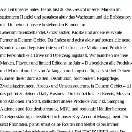
Als Teil unseres Sales-Teams bist du das Gesicht unserer Marken im
stationären Handel und gestaltest aktiv das Wachstum und die Erfolgsstory
mit. Du betreust unsere bestehenden Kunden im
Lebensmitteleinzelhandel, Großhändler, Kioske und andere relevante
Partner in Deinem Gebiet. Du findest und gehst aktiv auf potenzielle neue
Kunden zu und begeisterst sie vor Ort für unsere Marken und Produkte –
mit Persönlichkeit, Drive und Überzeugungskraft. Wir launchen mehrere
Marken, Flavour und limited Editions im Jahr – Du begleitest alle Produkt-
und Markenlaunches von Anfang an und sorgst dafür, dass sie bei Deinen
Kunden direkt durchstarten. Distribution, Sichtbarkeit, Regalpflege,
Zweitplatzierungen, Absatz- und Umsatzsteuerung in Deinem Gebiet – all
das gehört zu deinem Daily Business. Du bist bei lokalen Events, Messen
und Aktionen am Start, stellst dort unsere Produkte vor, inkl. Sampling-
Aktionen und Kundenbetreuung. MBU und regionale Händler betreust
Du eigenständig, unterstützt durch unser Key Account Management. Du
setzt Prioritäten, planst smart deine Routen und bleibst dabei immer
fokussiert auf das nächste große Potential. Bei FOODVIBEZ wirst Du