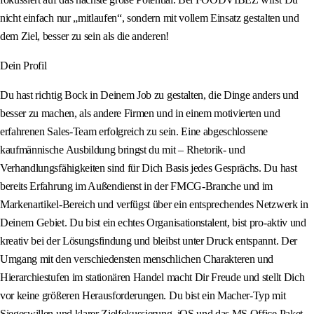
nicht einfach nur „mitlaufen“, sondern mit vollem Einsatz gestalten und
dem Ziel, besser zu sein als die anderen!
Dein Profil
Du hast richtig Bock in Deinem Job zu gestalten, die Dinge anders und
besser zu machen, als andere Firmen und in einem motivierten und
erfahrenen Sales-Team erfolgreich zu sein. Eine abgeschlossene
kaufmännische Ausbildung bringst du mit – Rhetorik- und
Verhandlungsfähigkeiten sind für Dich Basis jedes Gesprächs. Du hast
bereits Erfahrung im Außendienst in der FMCG-Branche und im
Markenartikel-Bereich und verfügst über ein entsprechendes Netzwerk in
Deinem Gebiet. Du bist ein echtes Organisationstalent, bist pro-aktiv und
kreativ bei der Lösungsfindung und bleibst unter Druck entspannt. Der
Umgang mit den verschiedensten menschlichen Charakteren und
Hierarchiestufen im stationären Handel macht Dir Freude und stellt Dich
vor keine größeren Herausforderungen. Du bist ein Macher‑Typ mit
Siegeswillen und klarer Zielfokussierung. iOS und das MS Office Paket