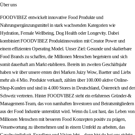
Über uns
FOODVIBEZ entwickelt innovative Food Produkte und
Nahrungsergänzungsmittel in stark wachsenden Kategorien wie
Hydration, Female Wellbeing, Dog Health oder Longevity. Dabei
kombiniert FOODVIBEZ Produktinnovation mit Creator Power und
einem effizienten Operating Model. Unser Ziel: Gesunde und skalierbare
Food Brands zu schaffen, die Millionen Menschen begeistern und sich
somit dauerhaft am Markt etablieren. Bereits im zweiten Geschäftsjahr
haben wir über unsere ersten drei Marken Juizy Wow, Baetter und Liebs
mehr als 4 Mio. Produkte verkauft, zählen über 100.000 aktive Online-
Shop‑Kunden und sind in 4.000 Stores in Deutschland, Österreich und der
Schweiz vertreten. Hinter FOODVIBEZ steht ein erfahrenes Gründer‑&
Management‑Team, das von namhaften Investoren und Beiratsmitgliedern
aus der Food Industrie unterstützt wird. Wenn du Lust hast, das Leben von
Millionen Menschen mit besseren Food Konzepten positiv zu prägen,
Verantwortung zu übernehmen und in einem Umfeld zu arbeiten, das
Geschwindigkeit, Exzellenz und Vision lebt – dann bist du bei uns richtig.