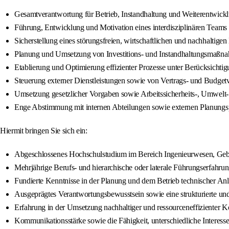
Gesamtverantwortung für Betrieb, Instandhaltung und Weiterentwickl
Führung, Entwicklung und Motivation eines interdisziplinären Teams
Sicherstellung eines störungsfreien, wirtschaftlichen und nachhaltigen
Planung und Umsetzung von Investitions- und Instandhaltungsmaßn
Etablierung und Optimierung effizienter Prozesse unter Berücksichti
Steuerung externer Dienstleistungen sowie von Vertrags- und Budge
Umsetzung gesetzlicher Vorgaben sowie Arbeitssicherheits-, Umwelt-
Enge Abstimmung mit internen Abteilungen sowie externen Planungs
Hiermit bringen Sie sich ein:
Abgeschlossenes Hochschulstudium im Bereich Ingenieurwesen, Gebäu
Mehrjährige Berufs- und hierarchische oder laterale Führungserfah
Fundierte Kenntnisse in der Planung und dem Betrieb technischer An
Ausgeprägtes Verantwortungsbewusstsein sowie eine strukturierte und
Erfahrung in der Umsetzung nachhaltiger und ressourceneffizienter 
Kommunikationsstärke sowie die Fähigkeit, unterschiedliche Interess