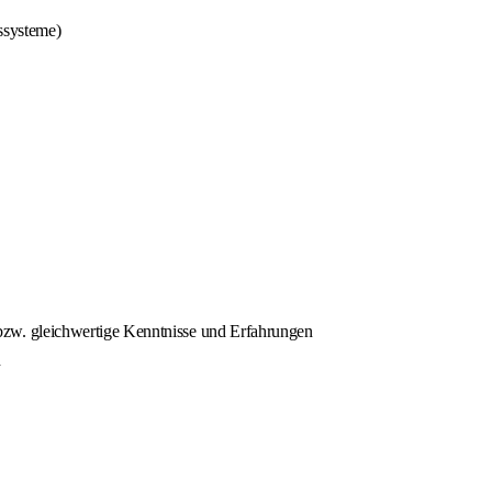
ssysteme)
bzw. gleichwertige Kenntnisse und Erfahrungen
h