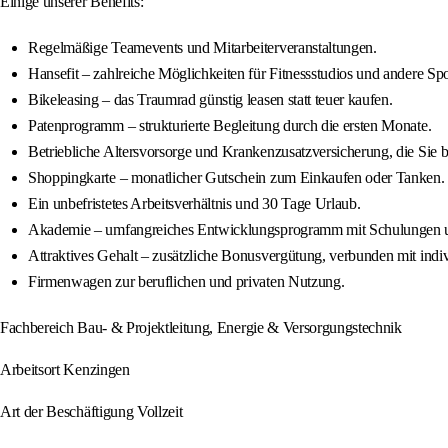
Einige unserer Benefits:
Regelmäßige Teamevents und Mitarbeiterveranstaltungen.
Hansefit – zahlreiche Möglichkeiten für Fitnessstudios und andere Spo
Bikeleasing – das Traumrad günstig leasen statt teuer kaufen.
Patenprogramm – strukturierte Begleitung durch die ersten Monate.
Betriebliche Altersvorsorge und Krankenzusatzversicherung, die Sie be
Shoppingkarte – monatlicher Gutschein zum Einkaufen oder Tanken.
Ein unbefristetes Arbeitsverhältnis und 30 Tage Urlaub.
Akademie – umfangreiches Entwicklungsprogramm mit Schulungen und
Attraktives Gehalt – zusätzliche Bonusvergütung, verbunden mit indi
Firmenwagen zur beruflichen und privaten Nutzung.
Fachbereich Bau- & Projektleitung, Energie & Versorgungstechnik
Arbeitsort Kenzingen
Art der Beschäftigung Vollzeit