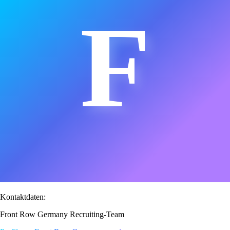
F
Kontaktdaten:
Front Row Germany Recruiting-Team