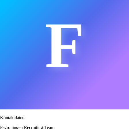
F
Kontaktdaten:
Fsgroningen Recruiting-Team