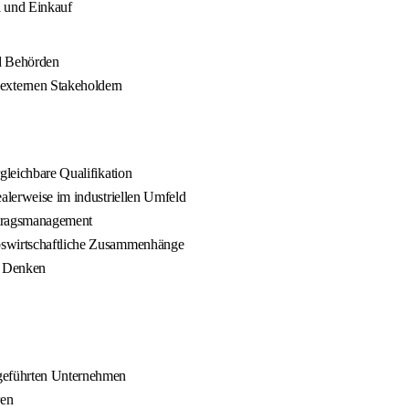
l und Einkauf
nd Behörden
externen Stakeholdern
gleichbare Qualifikation
ealerweise im industriellen Umfeld
rtragsmanagement
ebswirtschaftliche Zusammenhänge
s Denken
rgeführten Unternehmen
ren