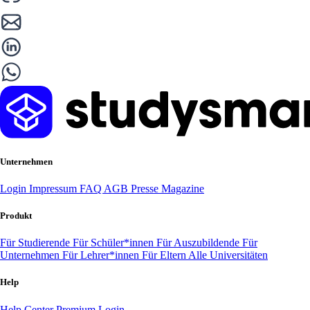
Unternehmen
Login
Impressum
FAQ
AGB
Presse
Magazine
Produkt
Für Studierende
Für Schüler*innen
Für Auszubildende
Für
Unternehmen
Für Lehrer*innen
Für Eltern
Alle Universitäten
Help
Help Center
Premium Login