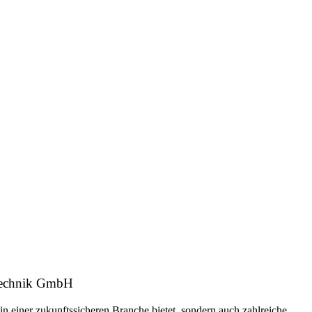
ntechnik GmbH
n einer zukunftssicheren Branche bietet, sondern auch zahlreiche