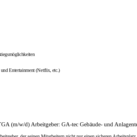
stiegsmöglichkeiten
nd Entertainment (Netflix, etc.)
aft TGA (m/w/d) Arbeitgeber: GA-tec Gebäude- und Anlage
eber, der seinen Mitarbeitern nicht nur einen sicheren Arbeitsplatz i