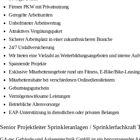
Firmen PKW mit Privatnutzung
Geregelte Arbeitszeiten
Unbefristeter Arbeitsvertrag
Attraktives Vergütungspaket
Sicherer Arbeitsplatz in einer zukunftssicheren Branche
24/7 Unfallversicherung
Wir bieten eine Vielzahl an Weiterbildungsangeboten und interne Auf
Spannende Projekte
Exklusive Mitarbeiterangebote rund um Fitness, E-Bike/Bike-Leasing u
Mitarbeiterrabatte bei verschiedenen Onlinedienstleistern
Geburtstagsgutschein
Vermögenswirksame Leistungen
Betriebliche Altersvorsorge
EAP-Unterstützung in dienstlichen oder privaten Belangen
Senior Projektleiter Sprinkleranlagen / Sprinklerfachkr
GA‑tec Gebäude‑und Anlagentechnik GmbH ist ein hervorragender Arbeitg