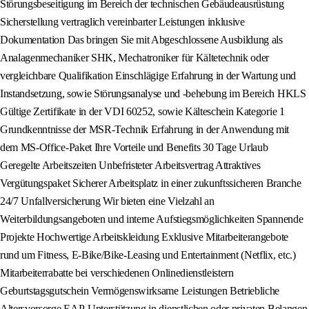
Störungsbeseitigung im Bereich der technischen Gebäudeausrüstung
Sicherstellung vertraglich vereinbarter Leistungen inklusive
Dokumentation Das bringen Sie mit Abgeschlossene Ausbildung als
Analagenmechaniker SHK, Mechatroniker für Kältetechnik oder
vergleichbare Qualifikation Einschlägige Erfahrung in der Wartung und
Instandsetzung, sowie Störungsanalyse und -behebung im Bereich HKLS
Gültige Zertifikate in der VDI 60252, sowie Kälteschein Kategorie 1
Grundkenntnisse der MSR-Technik Erfahrung in der Anwendung mit
dem MS-Office-Paket Ihre Vorteile und Benefits 30 Tage Urlaub
Geregelte Arbeitszeiten Unbefristeter Arbeitsvertrag Attraktives
Vergütungspaket Sicherer Arbeitsplatz in einer zukunftssicheren Branche
24/7 Unfallversicherung Wir bieten eine Vielzahl an
Weiterbildungsangeboten und interne Aufstiegsmöglichkeiten Spannende
Projekte Hochwertige Arbeitskleidung Exklusive Mitarbeiterangebote
rund um Fitness, E-Bike/Bike-Leasing und Entertainment (Netflix, etc.)
Mitarbeiterrabatte bei verschiedenen Onlinedienstleistern
Geburtstagsgutschein Vermögenswirksame Leistungen Betriebliche
Altersvorsorge EAP-Unterstützung in dienstlichen oder privaten Belangen