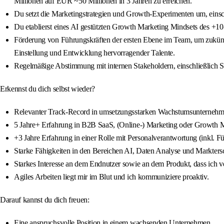
Millionen auf EUR ~50 Millionen in 3 Jahren zu erreichen.
Du setzt die Marketingstrategien und Growth-Experimenten um, eins
Du etablierst eines AI gestützten Growth Marketing Mindsets des +
Förderung von Führungskräften der ersten Ebene im Team, um zukünft
Einstellung und Entwicklung hervorragender Talente.
Regelmäßige Abstimmung mit internen Stakeholdern, einschließlich S
Erkennst du dich selbst wieder?
Relevanter Track-Record in umsetzungsstarken Wachstumsunternehm
5 Jahre+ Erfahrung in B2B SaaS, (Online-) Marketing oder Growth M
+3 Jahre Erfahrung in einer Rolle mit Personalverantwortung (inkl. 
Starke Fähigkeiten in den Bereichen AI, Daten Analyse und Markters
Starkes Interesse an dem Endnutzer sowie an dem Produkt, dass ich v
Agiles Arbeiten liegt mir im Blut und ich kommuniziere proaktiv.
Darauf kannst du dich freuen:
Eine anspruchsvolle Position in einem wachsenden Unternehmen.