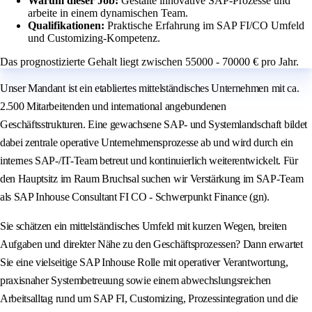
Warum dieser Job:
Gestalte innovative SAP-Prozesse und
arbeite in einem dynamischen Team.
Qualifikationen:
Praktische Erfahrung im SAP FI/CO Umfeld
und Customizing-Kompetenz.
Das prognostizierte Gehalt liegt zwischen 55000 - 70000 € pro Jahr.
Unser Mandant ist ein etabliertes mittelständisches Unternehmen mit ca.
2.500 Mitarbeitenden und international angebundenen
Geschäftsstrukturen. Eine gewachsene SAP- und Systemlandschaft bildet
dabei zentrale operative Unternehmensprozesse ab und wird durch ein
internes SAP-/IT-Team betreut und kontinuierlich weiterentwickelt. Für
den Hauptsitz im Raum Bruchsal suchen wir Verstärkung im SAP-Team
als SAP Inhouse Consultant FI CO - Schwerpunkt Finance (gn).
Sie schätzen ein mittelständisches Umfeld mit kurzen Wegen, breiten
Aufgaben und direkter Nähe zu den Geschäftsprozessen? Dann erwartet
Sie eine vielseitige SAP Inhouse Rolle mit operativer Verantwortung,
praxisnaher Systembetreuung sowie einem abwechslungsreichen
Arbeitsalltag rund um SAP FI, Customizing, Prozessintegration und die