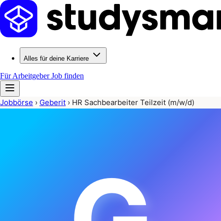
Alles für deine Karriere
Für Arbeitgeber
Job finden
Jobbörse
›
Geberit
›
HR Sachbearbeiter Teilzeit (m/w/d)
G