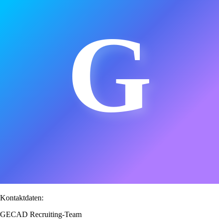
G
Kontaktdaten:
GECAD Recruiting-Team