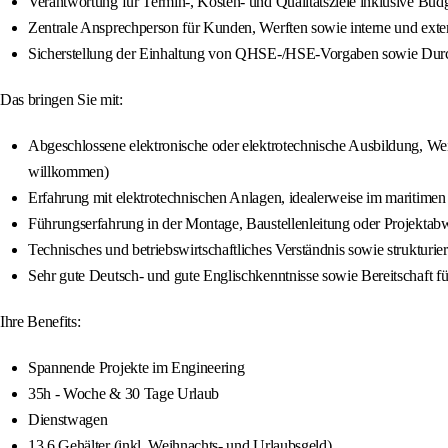
Verantwortung für Termin-, Kosten- und Qualitätsziele inklusive Bud
Zentrale Ansprechperson für Kunden, Werften sowie interne und extern
Sicherstellung der Einhaltung von QHSE-/HSE-Vorgaben sowie Dur
Das bringen Sie mit:
Abgeschlossene elektronische oder elektrotechnische Ausbildung, We
willkommen)
Erfahrung mit elektrotechnischen Anlagen, idealerweise im maritime
Führungserfahrung in der Montage, Baustellenleitung oder Projektab
Technisches und betriebswirtschaftliches Verständnis sowie strukturier
Sehr gute Deutsch- und gute Englischkenntnisse sowie Bereitschaft fü
Ihre Benefits:
Spannende Projekte im Engineering
35h - Woche & 30 Tage Urlaub
Dienstwagen
13,6 Gehälter (inkl. Weihnachts- und Urlaubsgeld)