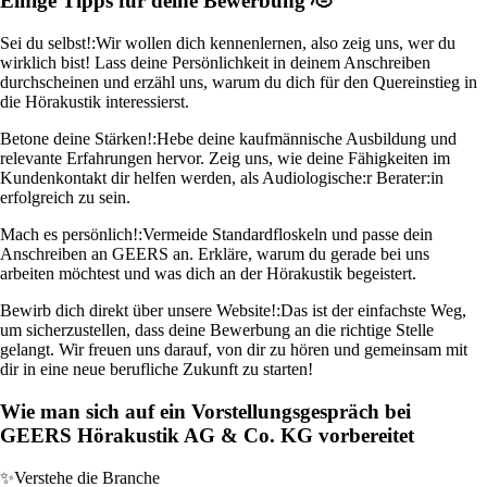
Einige Tipps für deine Bewerbung 🫡
Sei du selbst!:
Wir wollen dich kennenlernen, also zeig uns, wer du
wirklich bist! Lass deine Persönlichkeit in deinem Anschreiben
durchscheinen und erzähl uns, warum du dich für den Quereinstieg in
die Hörakustik interessierst.
Betone deine Stärken!:
Hebe deine kaufmännische Ausbildung und
relevante Erfahrungen hervor. Zeig uns, wie deine Fähigkeiten im
Kundenkontakt dir helfen werden, als Audiologische:r Berater:in
erfolgreich zu sein.
Mach es persönlich!:
Vermeide Standardfloskeln und passe dein
Anschreiben an GEERS an. Erkläre, warum du gerade bei uns
arbeiten möchtest und was dich an der Hörakustik begeistert.
Bewirb dich direkt über unsere Website!:
Das ist der einfachste Weg,
um sicherzustellen, dass deine Bewerbung an die richtige Stelle
gelangt. Wir freuen uns darauf, von dir zu hören und gemeinsam mit
dir in eine neue berufliche Zukunft zu starten!
Wie man sich auf ein Vorstellungsgespräch bei
GEERS Hörakustik AG & Co. KG vorbereitet
✨
Verstehe die Branche