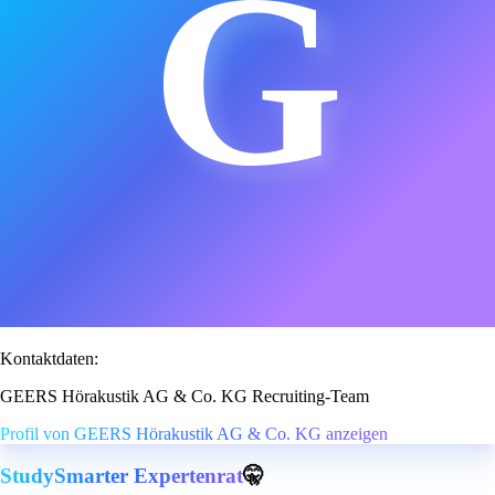
G
Kontaktdaten:
GEERS Hörakustik AG & Co. KG Recruiting-Team
Profil von GEERS Hörakustik AG & Co. KG anzeigen
StudySmarter Expertenrat
🤫