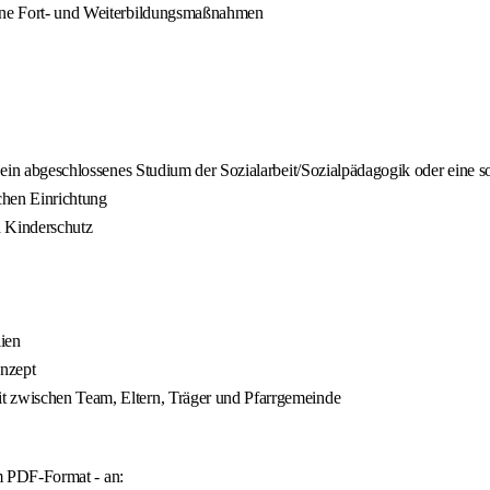
erne Fort- und Weiterbildungsmaßnahmen
n, ein abgeschlossenes Studium der Sozialarbeit/Sozialpädagogik oder eine
schen Einrichtung
d Kinderschutz
ien
onzept
t zwischen Team, Eltern, Träger und Pfarrgemeinde
im PDF-Format - an: