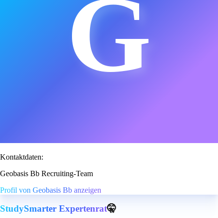
G
Kontaktdaten:
Geobasis Bb Recruiting-Team
Profil von Geobasis Bb anzeigen
StudySmarter Expertenrat
🤫