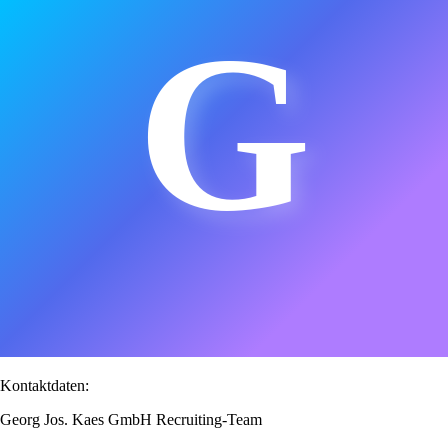
G
Kontaktdaten:
Georg Jos. Kaes GmbH Recruiting-Team