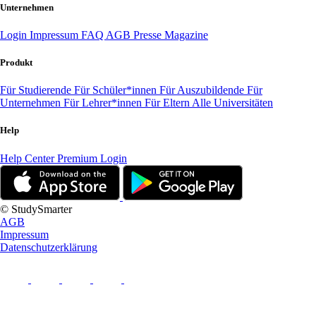
Unternehmen
Login
Impressum
FAQ
AGB
Presse
Magazine
Produkt
Für Studierende
Für Schüler*innen
Für Auszubildende
Für
Unternehmen
Für Lehrer*innen
Für Eltern
Alle Universitäten
Help
Help Center
Premium Login
© StudySmarter
AGB
Impressum
Datenschutzerklärung