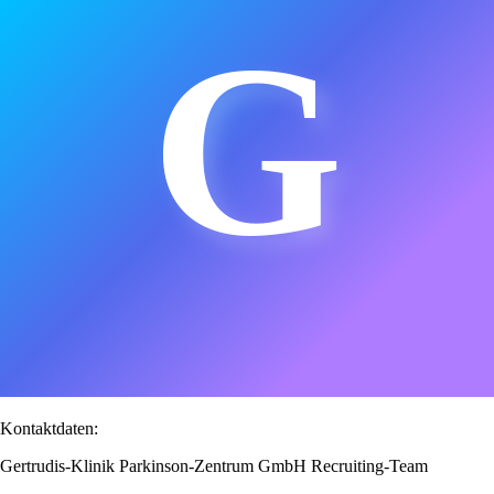
G
Kontaktdaten:
Gertrudis-Klinik Parkinson-Zentrum GmbH Recruiting-Team