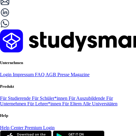
Unternehmen
Login
Impressum
FAQ
AGB
Presse
Magazine
Produkt
Für Studierende
Für Schüler*innen
Für Auszubildende
Für
Unternehmen
Für Lehrer*innen
Für Eltern
Alle Universitäten
Help
Help Center
Premium Login