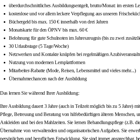
überdurchschnittliches Ausbildungsentgelt, brutto/Monat: im ersten Le
kostenlose und vor allem leckere Verpflegung aus unseren Frischekü
Büchergeld bis max. 150 € innerhalb von drei Jahren
Monatskarte für den ÖPNV bis max. 60 €
Belohnung für gute Schulnoten im Jahreszeugnis (bis zu zwei zusätzli
30 Urlaubstage (5 Tage/Woche)
Netzwerken und Kontakte knüpfen bei regelmäßigen Azubiveranstal
Nutzung von modernen Lernplattformen
Mitarbeiter-Rabatte (Mode, Reisen, Lebensmittel und vieles mehr...)
Übernahmechancen nach der Ausbildung
Das lernen Sie während Ihrer Ausbildung:
Ihre Ausbildung dauert 3 Jahre (auch in Teilzeit möglich bis zu 5 Jahre)
Pflege, Betreuung und Beratung von hilfebedürftigen älteren Menschen, 
Ankleiden und bei den Mahlzeiten. Sie lernen Behandlungspflege (z.B. d
Übernahme von verwaltenden und organisatorischen Aufgaben. Sie erwerben 
persönlichen und beruflichen Entwicklung. Sie sind immer ansprechbar, beg